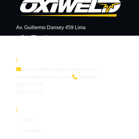
Av. Guillermo Dansey 459 Lima
|
Datos de contacto
Correo
informes@oxiweldsac.com
ventas@oxiweldsac.com
Teléfono
948 105 005
942 742 518
|
Acceso rápido
Inicio
Nosotros