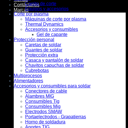
Carrito de corte
Contáctanos
Equipos y accesorios
Marcas
Corte por plasma
Máquinas de corte por plasma
Thermal Dynamics
Accesorios y consumibles
Gel de capante
Protección personal
Caretas de soldar
Guantes de soldar
Protección extra
Casaca y pantalón de soldar
Chavitos capuchas de soldar
Cubrebotas
Multiprocesos
Alimentadores
Accesorios y consumibles para soldar
Conectores de cable
Alambres MIG
Consumibles Tig
Consumibles Mig
Electrodos SMAW
Portaelectrodos - Grapatierras
Horno de soldadura
Aportes TIG